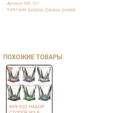
Артикул:
685-167
ВИНА
Категория:
Бокалы, стаканы, рюмки
"VENEZIA"
ИЗ
2
ШТ.
620
МЛ
ПОХОЖИЕ ТОВАРЫ
669-032 НАБОР
СТОПОК ИЗ 6