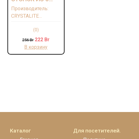
ШТ. "КВАДРО
Производитель:
ДЕКОРЕЙШН
CRYSTALITE
72Т76" 55 МЛ.
Материал: Стекло
ВЫСОТА=5,5 СМ.
(0)
Страна: ЧЕХИЯ
(КОР=10НАБОР.)
222
Br
256
Br
В корзину
Каталог
Для посетителей.