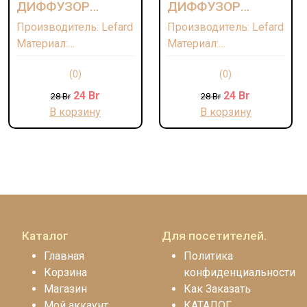
ДИФФУЗОР
ДИФФУЗОР
АРОМАТИЧЕСКИЙ
АРОМАТИЧЕСКИЙ
Производитель: Lefard
Производитель: Lefard
"BLISS" 100 МЛ
"RESTORE" 100 МЛ
Материал:
Материал:
Дипропиленгликоль,
Дипропиленгликоль,
(0)
(0)
ароматическая
ароматическая
композиция/Стекло/
композиция/Стекло/
24
Br
24
Br
28
Br
28
Br
Палочки-лавсан
Палочки-лавсан
В корзину
В корзину
Страна: КИТАЙ
Страна: КИТАЙ
Каталог
Для посетителей.
Главная
Политика
Корзина
конфиденциальности
Магазин
Как Заказать
Мой аккаунт
КАТАЛОГ