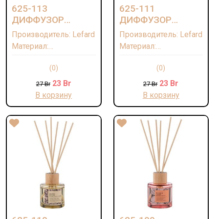
625-113
625-111
ДИФФУЗОР
ДИФФУЗОР
АРОМАТИЧЕСКИЙ
АРОМАТИЧЕСКИЙ
Производитель: Lefard
Производитель: Lefard
"DARK AMBER &
"BLACK LEATHER"
Материал:
Материал:
GINGER LILY" 100
100 МЛ
Дипропиленгликоль,
Дипропиленгликоль,
МЛ
(0)
(0)
ароматическая
ароматическая
композиция/Стекло/
композиция/Стекло/
23
Br
23
Br
27
Br
27
Br
Палочки-лавсан
Палочки-лавсан
В корзину
В корзину
Страна: КИТАЙ
Страна: КИТАЙ