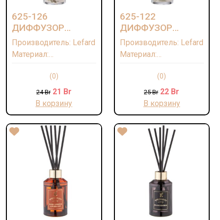
625-126
625-122
ДИФФУЗОР
ДИФФУЗОР
АРОМАТИЧЕСКИЙ
АРОМАТИЧЕСКИЙ
Производитель: Lefard
Производитель: Lefard
"ROSE GERANIUM"
"LAVENDER &
Материал:
Материал:
100 МЛ
CHAMOMILE" 100
Дипропиленгликоль,
Дипропиленгликоль,
МЛ
(0)
(0)
ароматическая
ароматическая
композиция/Стекло/
композиция/Стекло/
21
Br
22
Br
24
Br
25
Br
Палочки-лавсан
Палочки-лавсан
В корзину
В корзину
Страна: КИТАЙ
Страна: КИТАЙ