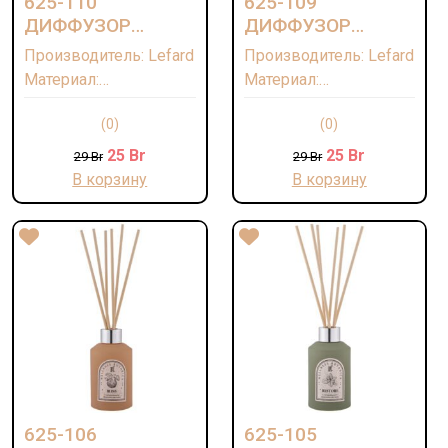
625-110
625-109
ДИФФУЗОР
ДИФФУЗОР
АРОМАТИЧЕСКИЙ
АРОМАТИЧЕСКИЙ
Производитель: Lefard
Производитель: Lefard
"GO INTO NATURE"
"BE KIND & LAUGH"
Материал:
Материал:
100 МЛ
100 МЛ
Дипропиленгликоль,
Дипропиленгликоль,
(0)
(0)
ароматическая
ароматическая
композиция/Стекло/
композиция/Стекло/
25
Br
25
Br
29
Br
29
Br
Палочки-лавсан
Палочки-лавсан
В корзину
В корзину
Страна: КИТАЙ
Страна: КИТАЙ
625-106
625-105