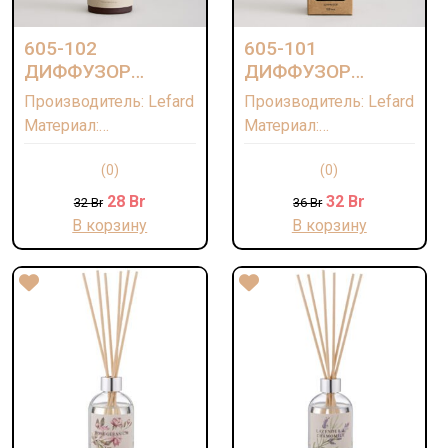
605-102
605-101
ДИФФУЗОР
ДИФФУЗОР
АРОМАТИЧЕСКИЙ
АРОМАТИЧЕСКИЙ
Производитель: Lefard
Производитель: Lefard
"LEATHER" RAIN
"LEATHER" URBAN
Материал:
Материал:
FOREST 150 МЛ
BAMBOO 150 МЛ
Дипропиленгликолевый
Дипропиленгликолевый
(0)
(0)
(моно) метиловый
(моно) метиловый
эфир, вода,
эфир, вода,
28
Br
32
Br
32
Br
36
Br
ароматическая
ароматическая
В корзину
В корзину
композиция/Стекло/
композиция/Стекло/
Фибровые палочки
Фибровые палочки
Страна: КИТАЙ
Страна: КИТАЙ